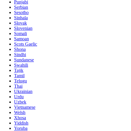
Punjabi
Serbian
Sesotho
Sinhala
Slovak
Slovenian
Somali
Samoan
Scots Gaelic
Shona
Sindhi
Sundanese
Swahili
Tajik
Tamil
Telugu
Thai
Ukrainian
Urdu
Uzbek
Vietnamese
Welsh
Xhosa
Yiddish
Yoruba