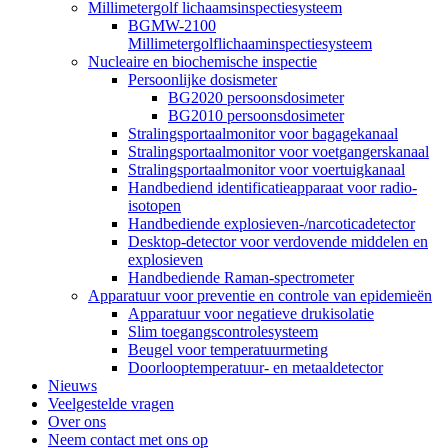
Millimetergolf lichaamsinspectiesysteem
BGMW-2100
Millimetergolflichaaminspectiesysteem
Nucleaire en biochemische inspectie
Persoonlijke dosismeter
BG2020 persoonsdosimeter
BG2010 persoonsdosimeter
Stralingsportaalmonitor voor bagagekanaal
Stralingsportaalmonitor voor voetgangerskanaal
Stralingsportaalmonitor voor voertuigkanaal
Handbediend identificatieapparaat voor radio-
isotopen
Handbediende explosieven-/narcoticadetector
Desktop-detector voor verdovende middelen en
explosieven
Handbediende Raman-spectrometer
Apparatuur voor preventie en controle van epidemieën
Apparatuur voor negatieve drukisolatie
Slim toegangscontrolesysteem
Beugel voor temperatuurmeting
Doorlooptemperatuur- en metaaldetector
Nieuws
Veelgestelde vragen
Over ons
Neem contact met ons op