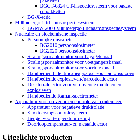
pakketten
BGCT-0824 CT-inspectiesysteem voor bagage
en pakketten
BG-X-serie
Millimetergolf lichaamsinspectiesysteem
BGMW-2000 Millimetergolf-lichaamsinspectiesysteem
Nucleaire en biochemische inspectie
Persoonlijke dosismeter
BG2010 persoonsdosimeter
BG2020 persoonsdosimeter
Stralingsportaalmonitor voor bagagekanaal
Stralingsportaalmonitor voor voetgangerskanaal
Stralingsportaalmonitor voor voertuigkanaal
Handbediend identificatieapparaat voor radio-isotopen
Handbediende explosieven-/narcoticadetector
Desktop-detector voor verdovende middelen en
explosieven
Handbediende Raman-spectrometer
Apparatuur voor preventie en controle van epidemieën
Apparatuur voor negatieve drukisolatie
Slim toegangscontrolesysteem
Beugel voor temperatuurmeting
Doorlooptemperatuur- en metaaldetector
Uitgelichte producten