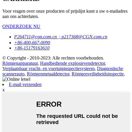
Voor vragen over onze producten of prijslijst kunt u uw e-mailadres
aan ons achterlaten.
ONDERZOEK NU
P264711@cgn.com.cn；p217368@CGN.com.cn
+86-400-667-0090
+86-15179163610
© Copyright - 2010-2023: Alle rechten voorbehouden.
Röntgenapparatuur
,
Handbediende explosievendetector
,
Verplaatsbaar vracht- en voertuiginspectiesysteem
,
Diagnostische
scannerauto
,
Röntgenmetaaldetector
,
Röntgenveiligheidsinspectie
,
E-mail verzenden
x