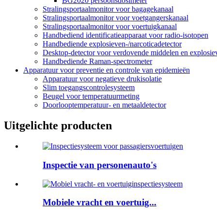
BG2020 persoonsdosimeter
Stralingsportaalmonitor voor bagagekanaal
Stralingsportaalmonitor voor voetgangerskanaal
Stralingsportaalmonitor voor voertuigkanaal
Handbediend identificatieapparaat voor radio-isotopen
Handbediende explosieven-/narcoticadetector
Desktop-detector voor verdovende middelen en explosie
Handbediende Raman-spectrometer
Apparatuur voor preventie en controle van epidemieën
Apparatuur voor negatieve drukisolatie
Slim toegangscontrolesysteem
Beugel voor temperatuurmeting
Doorlooptemperatuur- en metaaldetector
Uitgelichte producten
Inspectie van personenauto's
Mobiele vracht en voertuig...