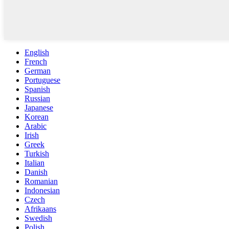
English
French
German
Portuguese
Spanish
Russian
Japanese
Korean
Arabic
Irish
Greek
Turkish
Italian
Danish
Romanian
Indonesian
Czech
Afrikaans
Swedish
Polish