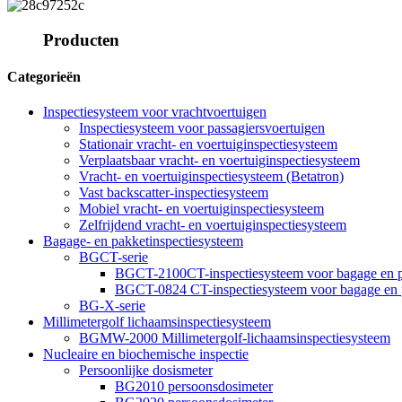
Producten
Categorieën
Inspectiesysteem voor vrachtvoertuigen
Inspectiesysteem voor passagiersvoertuigen
Stationair vracht- en voertuiginspectiesysteem
Verplaatsbaar vracht- en voertuiginspectiesysteem
Vracht- en voertuiginspectiesysteem (Betatron)
Vast backscatter-inspectiesysteem
Mobiel vracht- en voertuiginspectiesysteem
Zelfrijdend vracht- en voertuiginspectiesysteem
Bagage- en pakketinspectiesysteem
BGCT-serie
BGCT-2100CT-inspectiesysteem voor bagage en p
BGCT-0824 CT-inspectiesysteem voor bagage en 
BG-X-serie
Millimetergolf lichaamsinspectiesysteem
BGMW-2000 Millimetergolf-lichaamsinspectiesysteem
Nucleaire en biochemische inspectie
Persoonlijke dosismeter
BG2010 persoonsdosimeter