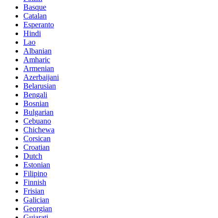
Basque
Catalan
Esperanto
Hindi
Lao
Albanian
Amharic
Armenian
Azerbaijani
Belarusian
Bengali
Bosnian
Bulgarian
Cebuano
Chichewa
Corsican
Croatian
Dutch
Estonian
Filipino
Finnish
Frisian
Galician
Georgian
Gujarati