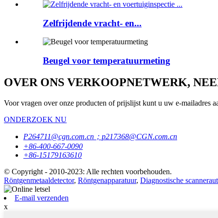
Zelfrijdende vracht- en...
Beugel voor temperatuurmeting
OVER ONS VERKOOPNETWERK, NEE
Voor vragen over onze producten of prijslijst kunt u uw e-mailadres aa
ONDERZOEK NU
P264711@cgn.com.cn；p217368@CGN.com.cn
+86-400-667-0090
+86-15179163610
© Copyright - 2010-2023: Alle rechten voorbehouden.
Röntgenmetaaldetector
,
Röntgenapparatuur
,
Diagnostische scannerau
E-mail verzenden
x