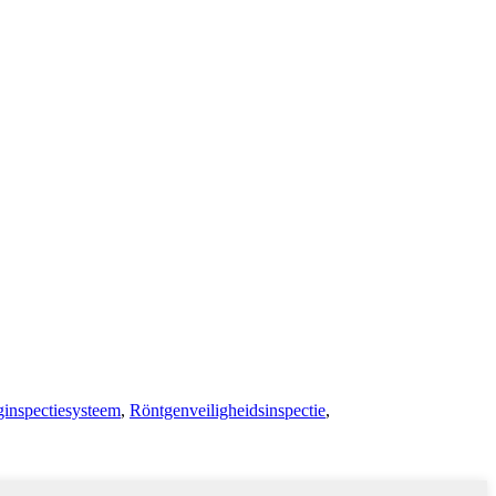
iginspectiesysteem
,
Röntgenveiligheidsinspectie
,