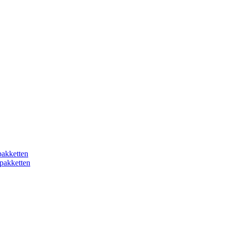
akketten
pakketten