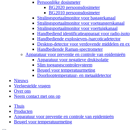
Persoonlijke dosismeter
BG2020 persoonsdosimeter
BG2010 persoonsdosimeter
Stralingsportaalmonitor voor bagagekanaal
Stralingsportaalmonitor voor voetgangerskanaal
Stralingsportaalmonitor voor voertuigkanaal
Handbediend identificatieapparaat voor radio-isot
Handbediende explosieven-/narcoticadetector
Desktop-detector voor verdovende middelen en ex
Handbediende Raman-spectrometer
Apparatuur voor preventie en controle van epidemieën
Apparatuur voor negatieve drukisolatie
Slim toegangscontrolesysteem
Beugel voor temperatuurmeting
Doorlooptemperatuur- en metaaldetector
Nieuws
Veelgestelde vragen
Over ons
Neem contact met ons op
Thuis
Producten
Apparatuur voor preventie en controle van epidemieën
Beugel voor temperatuurmeting