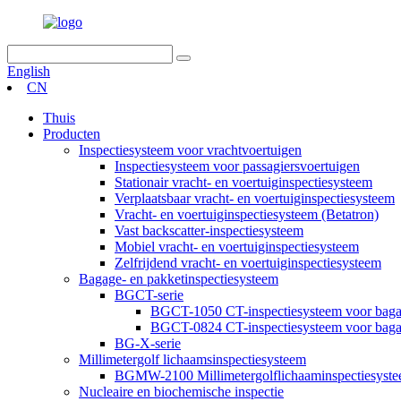
English
CN
Thuis
Producten
Inspectiesysteem voor vrachtvoertuigen
Inspectiesysteem voor passagiersvoertuigen
Stationair vracht- en voertuiginspectiesysteem
Verplaatsbaar vracht- en voertuiginspectiesysteem
Vracht- en voertuiginspectiesysteem (Betatron)
Vast backscatter-inspectiesysteem
Mobiel vracht- en voertuiginspectiesysteem
Zelfrijdend vracht- en voertuiginspectiesysteem
Bagage- en pakketinspectiesysteem
BGCT-serie
BGCT-1050 CT-inspectiesysteem voor baga
BGCT-0824 CT-inspectiesysteem voor baga
BG-X-serie
Millimetergolf lichaamsinspectiesysteem
BGMW-2100 Millimetergolflichaaminspectiesyst
Nucleaire en biochemische inspectie