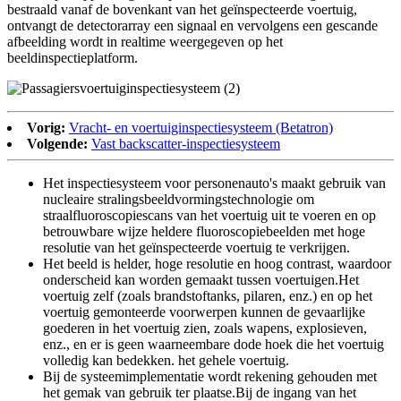
bestraald vanaf de bovenkant van het geïnspecteerde voertuig,
ontvangt de detectorarray een signaal en vervolgens een gescande
afbeelding wordt in realtime weergegeven op het
beeldinspectieplatform.
Vorig:
Vracht- en voertuiginspectiesysteem (Betatron)
Volgende:
Vast backscatter-inspectiesysteem
Het inspectiesysteem voor personenauto's maakt gebruik van
nucleaire stralingsbeeldvormingstechnologie om
straalfluoroscopiescans van het voertuig uit te voeren en op
betrouwbare wijze heldere fluoroscopiebeelden met hoge
resolutie van het geïnspecteerde voertuig te verkrijgen.
Het beeld is helder, hoge resolutie en hoog contrast, waardoor
onderscheid kan worden gemaakt tussen voertuigen.Het
voertuig zelf (zoals brandstoftanks, pilaren, enz.) en op het
voertuig gemonteerde voorwerpen kunnen de gevaarlijke
goederen in het voertuig zien, zoals wapens, explosieven,
enz., en er is geen waarneembare dode hoek die het voertuig
volledig kan bedekken. het gehele voertuig.
Bij de systeemimplementatie wordt rekening gehouden met
het gemak van gebruik ter plaatse.Bij de ingang van het