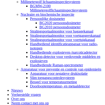
Millimetergolf lichaamsinspectiesysteem
BGMW-2100
Millimetergolflichaaminspectiesysteem
Nucleaire en biochemische inspectie
Persoonlijke dosismeter
BG2020 persoonsdosimeter
BG2010 persoonsdosimeter
Stralingsportaalmonitor voor bagagekanaal
Stralingsportaalmonitor voor voetgangerskanaal
Stralingsportaalmonitor voor voertuigkanaal
Handbediend identificatieapparaat voor radio-
isotopen
Handbediende explosieven-/narcoticadetector
Desktop-detector voor verdovende middelen en
explosieven
Handbediende Raman-spectrometer
Apparatuur voor preventie en controle van epidemieën
Apparatuur voor negatieve drukisolatie
Slim toegangscontrolesysteem
Beugel voor temperatuurmeting
Doorlooptemperatuur- en metaaldetector
Nieuws
Veelgestelde vragen
Over ons
Neem contact met ons op