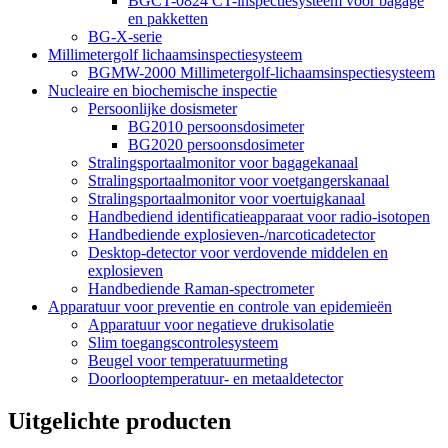
BGCT-0824 CT-inspectiesysteem voor bagage
en pakketten
BG-X-serie
Millimetergolf lichaamsinspectiesysteem
BGMW-2000 Millimetergolf-lichaamsinspectiesysteem
Nucleaire en biochemische inspectie
Persoonlijke dosismeter
BG2010 persoonsdosimeter
BG2020 persoonsdosimeter
Stralingsportaalmonitor voor bagagekanaal
Stralingsportaalmonitor voor voetgangerskanaal
Stralingsportaalmonitor voor voertuigkanaal
Handbediend identificatieapparaat voor radio-isotopen
Handbediende explosieven-/narcoticadetector
Desktop-detector voor verdovende middelen en
explosieven
Handbediende Raman-spectrometer
Apparatuur voor preventie en controle van epidemieën
Apparatuur voor negatieve drukisolatie
Slim toegangscontrolesysteem
Beugel voor temperatuurmeting
Doorlooptemperatuur- en metaaldetector
Uitgelichte producten