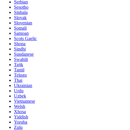
Serbian
Sesotho
Sinhala
Slovak
Slovenian
Somali
Samoan
Scots Gaelic
Shona
Sindhi
Sundanese
Swahili
Tajik
Tamil
Telugu
Thai
Ukrainian
Urdu
Uzbek
Vietnamese
Welsh
Xhosa
Yiddish
Yoruba
Zulu