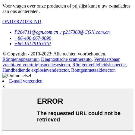
Voor vragen over onze producten of prijslijst kunt u uw e-mailadres
aan ons achterlaten.
ONDERZOEK NU
P264711@cgn.com.cn；p217368@CGN.com.cn
+86-400-667-0090
+86-15179163610
© Copyright - 2010-2023: Alle rechten voorbehouden.
Röntgenapparatuur
,
Diagnostische scannerauto
,
Verplaatsbaar
vracht- en voertuiginspectiesysteem
,
Röntgenveiligheidsinspectie
,
Handbediende explosievendetector
,
Röntgenmetaaldetector
,
E-mail verzenden
x