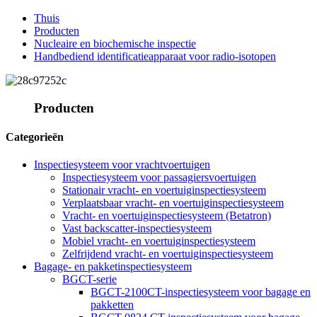
Thuis
Producten
Nucleaire en biochemische inspectie
Handbediend identificatieapparaat voor radio-isotopen
Producten
Categorieën
Inspectiesysteem voor vrachtvoertuigen
Inspectiesysteem voor passagiersvoertuigen
Stationair vracht- en voertuiginspectiesysteem
Verplaatsbaar vracht- en voertuiginspectiesysteem
Vracht- en voertuiginspectiesysteem (Betatron)
Vast backscatter-inspectiesysteem
Mobiel vracht- en voertuiginspectiesysteem
Zelfrijdend vracht- en voertuiginspectiesysteem
Bagage- en pakketinspectiesysteem
BGCT-serie
BGCT-2100CT-inspectiesysteem voor bagage en
pakketten