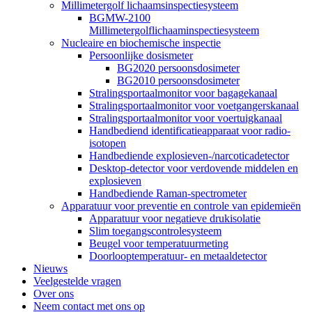
Millimetergolf lichaamsinspectiesysteem
BGMW-2100
Millimetergolflichaaminspectiesysteem
Nucleaire en biochemische inspectie
Persoonlijke dosismeter
BG2020 persoonsdosimeter
BG2010 persoonsdosimeter
Stralingsportaalmonitor voor bagagekanaal
Stralingsportaalmonitor voor voetgangerskanaal
Stralingsportaalmonitor voor voertuigkanaal
Handbediend identificatieapparaat voor radio-
isotopen
Handbediende explosieven-/narcoticadetector
Desktop-detector voor verdovende middelen en
explosieven
Handbediende Raman-spectrometer
Apparatuur voor preventie en controle van epidemieën
Apparatuur voor negatieve drukisolatie
Slim toegangscontrolesysteem
Beugel voor temperatuurmeting
Doorlooptemperatuur- en metaaldetector
Nieuws
Veelgestelde vragen
Over ons
Neem contact met ons op