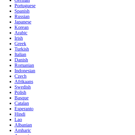
German
Portuguese
Spanish
Russian
Japanese
Korean
Arabic
Irish
Greek
Turkish
Italian
Danish
Romanian
Indonesian
Czech
Afrikaans
Swedish
Polish
Basque
Catalan
Esperanto
Hindi
Lao
Albanian
Amharic