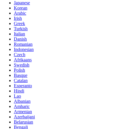
Japanese
Korean
Arabic
Irish
Greek
Turkish
Italian
Danish
Romanian
Indonesian
Czech
Afrikaans
Swedish
Polish
Basque
Catalan
Esperanto
Hindi
Lao
Albanian
Amharic
Armenian
Azerbaijani
Belarusian
Bengali