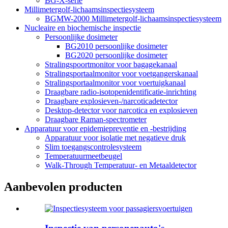
BG-X-serie
Millimetergolf-lichaamsinspectiesysteem
BGMW-2000 Millimetergolf-lichaamsinspectiesysteem
Nucleaire en biochemische inspectie
Persoonlijke dosimeter
BG2010 persoonlijke dosimeter
BG2020 persoonlijke dosimeter
Stralingspoortmonitor voor bagagekanaal
Stralingsportaalmonitor voor voetgangerskanaal
Stralingsportaalmonitor voor voertuigkanaal
Draagbare radio-isotopenidentificatie-inrichting
Draagbare explosieven-/narcoticadetector
Desktop-detector voor narcotica en explosieven
Draagbare Raman-spectrometer
Apparatuur voor epidemiepreventie en -bestrijding
Apparatuur voor isolatie met negatieve druk
Slim toegangscontrolesysteem
Temperatuurmeetbeugel
Walk-Through Temperatuur- en Metaaldetector
Aanbevolen producten