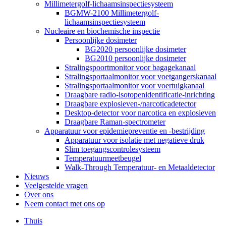
Millimetergolf-lichaamsinspectiesysteem
BGMW-2100 Millimetergolf-
lichaamsinspectiesysteem
Nucleaire en biochemische inspectie
Persoonlijke dosimeter
BG2020 persoonlijke dosimeter
BG2010 persoonlijke dosimeter
Stralingspoortmonitor voor bagagekanaal
Stralingsportaalmonitor voor voetgangerskanaal
Stralingsportaalmonitor voor voertuigkanaal
Draagbare radio-isotopenidentificatie-inrichting
Draagbare explosieven-/narcoticadetector
Desktop-detector voor narcotica en explosieven
Draagbare Raman-spectrometer
Apparatuur voor epidemiepreventie en -bestrijding
Apparatuur voor isolatie met negatieve druk
Slim toegangscontrolesysteem
Temperatuurmeetbeugel
Walk-Through Temperatuur- en Metaaldetector
Nieuws
Veelgestelde vragen
Over ons
Neem contact met ons op
Thuis