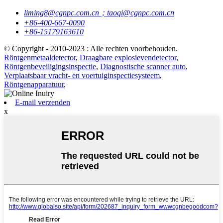
liming8@cgnpc.com.cn；taoqi@cgnpc.com.cn
+86-400-667-0090
+86-15179163610
© Copyright - 2010-2023 : Alle rechten voorbehouden.
Röntgenmetaaldetector
,
Draagbare explosievendetector
,
Röntgenbeveiligingsinspectie
,
Diagnostische scanner auto
,
Verplaatsbaar vracht- en voertuiginspectiesysteem
,
Röntgenapparatuur
,
E-mail verzenden
x