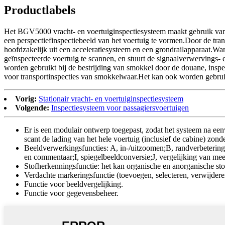
Productlabels
Het BGV5000 vracht- en voertuiginspectiesysteem maakt gebruik van s
een ​​perspectiefinspectiebeeld van het voertuig te vormen.Door de tr
hoofdzakelijk uit een acceleratiesysteem en een grondrailapparaat.Wann
geïnspecteerde voertuig te scannen, en stuurt de signaalverwervings- 
worden gebruikt bij de bestrijding van smokkel door de douane, insp
voor transportinspecties van smokkelwaar.Het kan ook worden gebruikt
Vorig:
Stationair vracht- en voertuiginspectiesysteem
Volgende:
Inspectiesysteem voor passagiersvoertuigen
Er is een modulair ontwerp toegepast, zodat het systeem na e
scant de lading van het hele voertuig (inclusief de cabine) zon
Beeldverwerkingsfuncties: A, in-/uitzoomen;B, randverbetering;C
en commentaar;I, spiegelbeeldconversie;J, vergelijking van me
Stofherkenningsfunctie: het kan organische en anorganische sto
Verdachte markeringsfunctie (toevoegen, selecteren, verwijderen
Functie voor beeldvergelijking.
Functie voor gegevensbeheer.