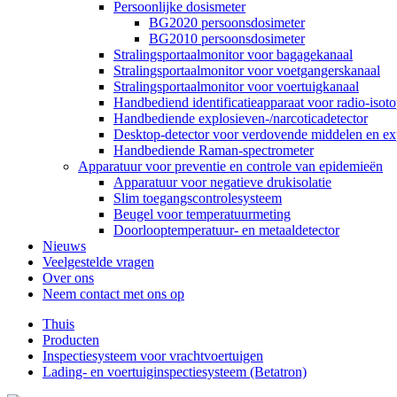
Persoonlijke dosismeter
BG2020 persoonsdosimeter
BG2010 persoonsdosimeter
Stralingsportaalmonitor voor bagagekanaal
Stralingsportaalmonitor voor voetgangerskanaal
Stralingsportaalmonitor voor voertuigkanaal
Handbediend identificatieapparaat voor radio-isot
Handbediende explosieven-/narcoticadetector
Desktop-detector voor verdovende middelen en ex
Handbediende Raman-spectrometer
Apparatuur voor preventie en controle van epidemieën
Apparatuur voor negatieve drukisolatie
Slim toegangscontrolesysteem
Beugel voor temperatuurmeting
Doorlooptemperatuur- en metaaldetector
Nieuws
Veelgestelde vragen
Over ons
Neem contact met ons op
Thuis
Producten
Inspectiesysteem voor vrachtvoertuigen
Lading- en voertuiginspectiesysteem (Betatron)