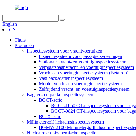
English
CN
Thuis
Producten
Inspectiesysteem voor vrachtvoertuigen
Inspectiesysteem voor passagiersvoertuigen
Stationair vracht- en voertuiginspectiesysteem
Verplaatsbaar vracht- en voertuiginspectiesysteem
Vracht- en voertuiginspectiesysteem (Betatron)
Vast backscatter-inspectiesysteem
Mobiel vracht- en voertuiginspectiesysteem
Zelfrijdend vracht- en voertuiginspectiesysteem
Bagage- en pakketinspectiesysteem
BGCT-serie
BGCT-1050 CT-inspectiesysteem voor baga
BGCT-0824 CT-inspectiesysteem voor baga
BG-X-serie
Millimetergolf lichaamsinspectiesysteem
BGMW-2100 Millimetergolflichaaminspectiesyst
Nucleaire en biochemische inspectie